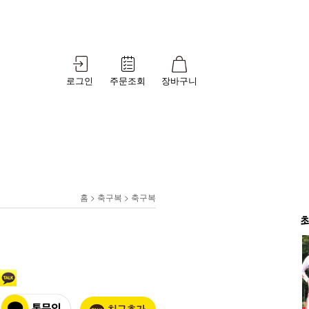
로그인
주문조회
장바구니
동물잠옷
상/하의
소품
동물잠옷
홈 > 축구복 > 축구복
상의
모자
하의
머리띠
스카프
선글라스
기타