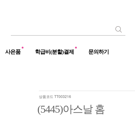
사은품
학급비(분할)결제
문의하기
구복
코스프레
스포츠
점프수트
구복
코스프레
야구
점프수트
코믹수트
농구
상품코드 TT003216
셔츠 반티
럭비
(5445)아스날 홈
해리포터
하키
유카타
태권도
병원/죄수복